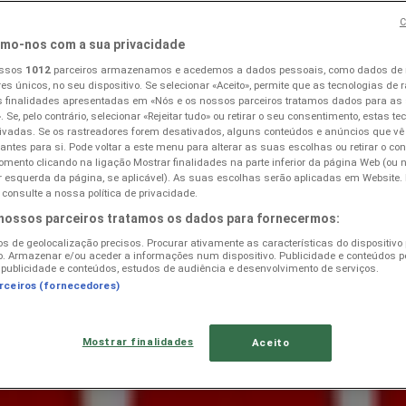
C
mo-nos com a sua privacidade
ossos
1012
parceiros armazenamos e acedemos a dados pessoais, como dados de
res únicos, no seu dispositivo. Se selecionar «Aceito», permite que as tecnologias de r
 finalidades apresentadas em «Nós e os nossos parceiros tratamos dados para as
. Se, pelo contrário, selecionar «Rejeitar tudo» ou retirar o seu consentimento, estas t
, promoções e catálogos
ivadas. Se os rastreadores forem desativados, alguns conteúdos e anúncios que vê
vantes para si. Pode voltar a este menu para alterar as suas escolhas ou retirar o c
mento clicando na ligação Mostrar finalidades na parte inferior da página Web (ou 
ior esquerda da página, se aplicável). As suas escolhas serão aplicadas em Website
consulte a nossa política de privacidade.
 nossos parceiros tratamos os dados para fornecermos:
os de geolocalização precisos. Procurar ativamente as características do dispositivo
ão. Armazenar e/ou aceder a informações num dispositivo. Publicidade e conteúdos p
publicidade e conteúdos, estudos de audiência e desenvolvimento de serviços.
arceiros (fornecedores)
Mostrar finalidades
Aceito
m estes folhetos