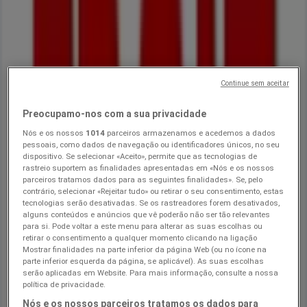
Minipreço
Es. nacional 243 s/n, Porto de Mós
752 m
Continue sem aceitar
Fechado
Preocupamo-nos com a sua privacidade
Nós e os nossos
1014
parceiros armazenamos e acedemos a dados
Minipreço
pessoais, como dados de navegação ou identificadores únicos, no seu
dispositivo. Se selecionar «Aceito», permite que as tecnologias de
Av. irma lucia de jesus 68, Fátima
rastreio suportem as finalidades apresentadas em «Nós e os nossos
parceiros tratamos dados para as seguintes finalidades». Se, pelo
13.5 km
contrário, selecionar «Rejeitar tudo» ou retirar o seu consentimento, estas
tecnologias serão desativadas. Se os rastreadores forem desativados,
Fechado
alguns conteúdos e anúncios que vê poderão não ser tão relevantes
para si. Pode voltar a este menu para alterar as suas escolhas ou
retirar o consentimento a qualquer momento clicando na ligação
Mostrar finalidades na parte inferior da página Web (ou no ícone na
parte inferior esquerda da página, se aplicável). As suas escolhas
Minipreço
serão aplicadas em Website. Para mais informação, consulte a nossa
política de privacidade.
Tr. do bairro ruivo 0, Leiria
Nós e os nossos parceiros tratamos os dados para