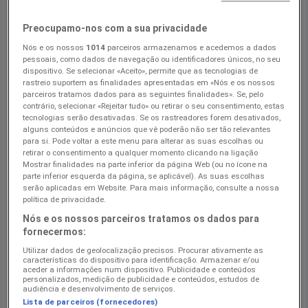
Minipreço
Preocupamo-nos com a sua privacidade
Av. ananias do carmo santos lote 74 expansao oeste,
Nós e os nossos
1014
parceiros armazenamos e acedemos a dados
Tarouca
pessoais, como dados de navegação ou identificadores únicos, no seu
dispositivo. Se selecionar «Aceito», permite que as tecnologias de
rastreio suportem as finalidades apresentadas em «Nós e os nossos
18.4 km
parceiros tratamos dados para as seguintes finalidades». Se, pelo
contrário, selecionar «Rejeitar tudo» ou retirar o seu consentimento, estas
Aberto
tecnologias serão desativadas. Se os rastreadores forem desativados,
alguns conteúdos e anúncios que vê poderão não ser tão relevantes
para si. Pode voltar a este menu para alterar as suas escolhas ou
retirar o consentimento a qualquer momento clicando na ligação
Minipreço Resende: Ver perfil da loja e dados de preços
Mostrar finalidades na parte inferior da página Web (ou no ícone na
parte inferior esquerda da página, se aplicável). As suas escolhas
serão aplicadas em Website. Para mais informação, consulte a nossa
{"numCatalogs":0}
política de privacidade.
Nós e os nossos parceiros tratamos os dados para
Outros utilizadores também
fornecermos:
visualizaram estes folhetos
Utilizar dados de geolocalização precisos. Procurar ativamente as
características do dispositivo para identificação. Armazenar e/ou
aceder a informações num dispositivo. Publicidade e conteúdos
personalizados, medição de publicidade e conteúdos, estudos de
Acabado
audiência e desenvolvimento de serviços.
de
Lista de parceiros (fornecedores)