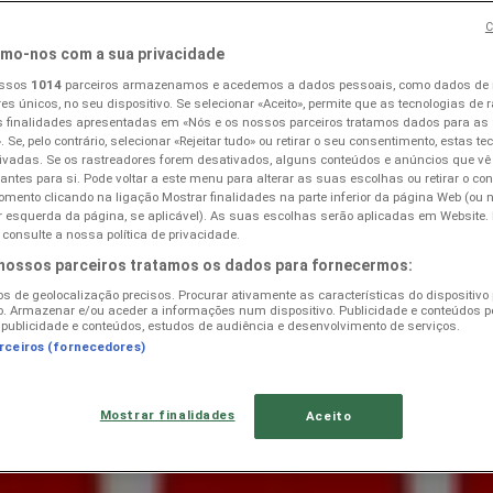
C
mo-nos com a sua privacidade
ossos
1014
parceiros armazenamos e acedemos a dados pessoais, como dados de
res únicos, no seu dispositivo. Se selecionar «Aceito», permite que as tecnologias de r
 finalidades apresentadas em «Nós e os nossos parceiros tratamos dados para as
. Se, pelo contrário, selecionar «Rejeitar tudo» ou retirar o seu consentimento, estas t
promoções e catálogos
ivadas. Se os rastreadores forem desativados, alguns conteúdos e anúncios que vê
vantes para si. Pode voltar a este menu para alterar as suas escolhas ou retirar o c
mento clicando na ligação Mostrar finalidades na parte inferior da página Web (ou 
ior esquerda da página, se aplicável). As suas escolhas serão aplicadas em Website
consulte a nossa política de privacidade.
 nossos parceiros tratamos os dados para fornecermos:
os de geolocalização precisos. Procurar ativamente as características do dispositivo
ão. Armazenar e/ou aceder a informações num dispositivo. Publicidade e conteúdos p
publicidade e conteúdos, estudos de audiência e desenvolvimento de serviços.
arceiros (fornecedores)
Mostrar finalidades
Aceito
m estes folhetos