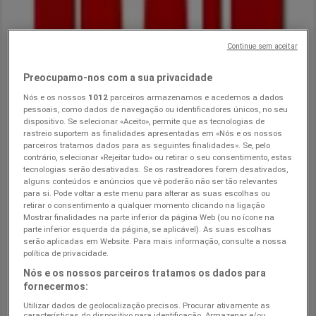
Continue sem aceitar
Minipreço
Preocupamo-nos com a sua privacidade
Ru. nossa senhora da ajuda 118, Estela
Nós e os nossos
1012
parceiros armazenamos e acedemos a dados
5.3 km
pessoais, como dados de navegação ou identificadores únicos, no seu
dispositivo. Se selecionar «Aceito», permite que as tecnologias de
Fechado
rastreio suportem as finalidades apresentadas em «Nós e os nossos
parceiros tratamos dados para as seguintes finalidades». Se, pelo
contrário, selecionar «Rejeitar tudo» ou retirar o seu consentimento, estas
tecnologias serão desativadas. Se os rastreadores forem desativados,
alguns conteúdos e anúncios que vê poderão não ser tão relevantes
Minipreço
para si. Pode voltar a este menu para alterar as suas escolhas ou
retirar o consentimento a qualquer momento clicando na ligação
Lg. da areia (avenida da praia), Apúlia
Mostrar finalidades na parte inferior da página Web (ou no ícone na
parte inferior esquerda da página, se aplicável). As suas escolhas
9.2 km
serão aplicadas em Website. Para mais informação, consulte a nossa
política de privacidade.
Fechado
Nós e os nossos parceiros tratamos os dados para
fornecermos:
Utilizar dados de geolocalização precisos. Procurar ativamente as
Minipreço
características do dispositivo para identificação. Armazenar e/ou