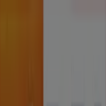
Está aqui:
Lisboa
Tudo
Em Destaque
Supermercados
Casa e Decoração
Informática e
Eletrónica
Natal
Brinquedos e Crianças
Publicidade
Top de promoções na sua cidade
Acabado de adicionar