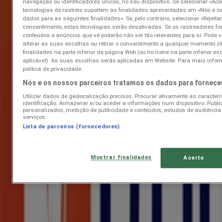
Acabado de adicionar
navegação ou identificadores únicos, no seu dispositivo. Se selecionar «Acei
tecnologias de rastreio suportem as finalidades apresentadas em «Nós e o
dados para as seguintes finalidades». Se, pelo contrário, selecionar «Rejeitar
consentimento, estas tecnologias serão desativadas. Se os rastreadores f
conteúdos e anúncios que vê poderão não ser tão relevantes para si. Pode v
Worten
alterar as suas escolhas ou retirar o consentimento a qualquer momento cl
finalidades na parte inferior da página Web (ou no ícone na parte inferior e
Até 50%
aplicável). As suas escolhas serão aplicadas em Website. Para mais infor
política de privacidade.
Dados de preços válidos até 16/08
Nós e os nossos parceiros tratamos os dados para fornec
Acabado de adicionar
Utilizar dados de geolocalização precisos. Procurar ativamente as caracterí
identificação. Armazenar e/ou aceder a informações num dispositivo. Publi
personalizados, medição de publicidade e conteúdos, estudos de audiência
serviços.
Continente Bom dia
Lista de parceiros (fornecedores)
Fim de Semanal
Mostrar finalidades
Aceito
Dados de preços válidos até 10/08
Acabado de adicionar
Pingo Doce