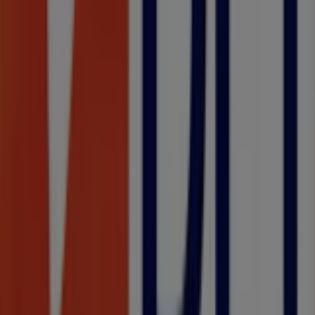
lisboa
porto
vila-nova-de-
gaia
braga
coimbra
covilha
funchal
amadora
viseu
setubal
leiria
alma
Ver mais cidades
Publicidade