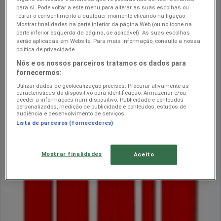
para si. Pode voltar a este menu para alterar as suas escolhas ou
Av. General Humberto Delgado, Armação de Pêra
retirar o consentimento a qualquer momento clicando na ligação
Mostrar finalidades na parte inferior da página Web (ou no ícone na
10.2 km
parte inferior esquerda da página, se aplicável). As suas escolhas
serão aplicadas em Website. Para mais informação, consulte a nossa
Aberto
política de privacidade.
Nós e os nossos parceiros tratamos os dados para
fornecermos:
Lidl
Utilizar dados de geolocalização precisos. Procurar ativamente as
características do dispositivo para identificação. Armazenar e/ou
Avenida da Fonte Santa 2, Loulé
aceder a informações num dispositivo. Publicidade e conteúdos
personalizados, medição de publicidade e conteúdos, estudos de
audiência e desenvolvimento de serviços.
10.5 km
Lista de parceiros (fornecedores)
Lidl
Mostrar finalidades
Aceito
Urb.'Al-Sakia'-Fonte Santa Lt LEE2, Quarteira
15.2 km
Aberto