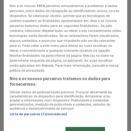
Nós e os nossos
1014
parceiros armazenamos e acedemos a dados
pessoais, como dados de navegação ou identificadores únicos, no seu
dispositivo. Se selecionar «Aceito», permite que as tecnologias de
rastreio suportem as finalidades apresentadas em «Nós e os nossos
parceiros tratamos dados para as seguintes finalidades». Se, pelo
contrário, selecionar «Rejeitar tudo» ou retirar o seu consentimento, estas
Lidl
tecnologias serão desativadas. Se os rastreadores forem desativados,
alguns conteúdos e anúncios que vê poderão não ser tão relevantes
Av. de Santo Estevão, Santa Comba Dão
para si. Pode voltar a este menu para alterar as suas escolhas ou
retirar o consentimento a qualquer momento clicando na ligação
549 m
Mostrar finalidades na parte inferior da página Web (ou no ícone na
parte inferior esquerda da página, se aplicável). As suas escolhas
Fechado
serão aplicadas em Website. Para mais informação, consulte a nossa
política de privacidade.
Nós e os nossos parceiros tratamos os dados para
fornecermos:
Lidl
Utilizar dados de geolocalização precisos. Procurar ativamente as
Quinta de Fora, Tábua
características do dispositivo para identificação. Armazenar e/ou
aceder a informações num dispositivo. Publicidade e conteúdos
personalizados, medição de publicidade e conteúdos, estudos de
9.8 km
audiência e desenvolvimento de serviços.
Lista de parceiros (fornecedores)
Fechado