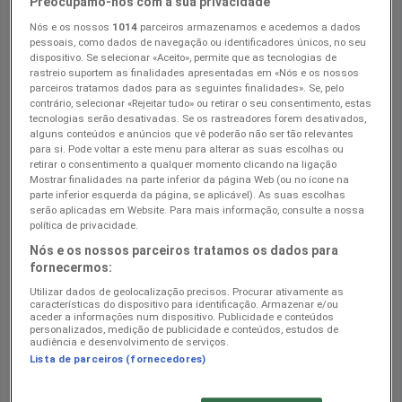
Preocupamo-nos com a sua privacidade
Nós e os nossos
1014
parceiros armazenamos e acedemos a dados
pessoais, como dados de navegação ou identificadores únicos, no seu
dispositivo. Se selecionar «Aceito», permite que as tecnologias de
rastreio suportem as finalidades apresentadas em «Nós e os nossos
parceiros tratamos dados para as seguintes finalidades». Se, pelo
contrário, selecionar «Rejeitar tudo» ou retirar o seu consentimento, estas
tecnologias serão desativadas. Se os rastreadores forem desativados,
alguns conteúdos e anúncios que vê poderão não ser tão relevantes
para si. Pode voltar a este menu para alterar as suas escolhas ou
retirar o consentimento a qualquer momento clicando na ligação
Mostrar finalidades na parte inferior da página Web (ou no ícone na
Pingo Doce
parte inferior esquerda da página, se aplicável). As suas escolhas
serão aplicadas em Website. Para mais informação, consulte a nossa
R. Bom Jeus Navegantes, 3, Oeiras
política de privacidade.
194 m
Nós e os nossos parceiros tratamos os dados para
fornecermos:
Fechado
Utilizar dados de geolocalização precisos. Procurar ativamente as
características do dispositivo para identificação. Armazenar e/ou
aceder a informações num dispositivo. Publicidade e conteúdos
personalizados, medição de publicidade e conteúdos, estudos de
Pingo Doce
audiência e desenvolvimento de serviços.
Lista de parceiros (fornecedores)
Rua Costa Pinto, Av. Eng. Bonneville Franco, Paço de
Arcos