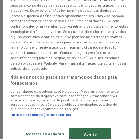
Nós e os nossos
1012
parceiros armazenamos e acedemos a dados
pessoais, como dados de navegação ou identificadores únicos, no seu
dispositivo. Se selecionar «Aceito», permite que as tecnologias de
rastreio suportem as finalidades apresentadas em «Nós e os nossos
Pingo Doce
parceiros tratamos dados para as seguintes finalidades». Se, pelo
contrário, selecionar «Rejeitar tudo» ou retirar o seu consentimento, estas
Avenida Salgueiro Maia, Lugar de Hortas, Vila Real de
tecnologias serão desativadas. Se os rastreadores forem desativados,
Santo António
alguns conteúdos e anúncios que vê poderão não ser tão relevantes
para si. Pode voltar a este menu para alterar as suas escolhas ou
1.2 km
retirar o consentimento a qualquer momento clicando na ligação
Mostrar finalidades na parte inferior da página Web (ou no ícone na
Aberto
parte inferior esquerda da página, se aplicável). As suas escolhas
serão aplicadas em Website. Para mais informação, consulte a nossa
política de privacidade.
Nós e os nossos parceiros tratamos os dados para
Pingo Doce
fornecermos:
Rua João de Almeida, Altura
Utilizar dados de geolocalização precisos. Procurar ativamente as
características do dispositivo para identificação. Armazenar e/ou
aceder a informações num dispositivo. Publicidade e conteúdos
7.3 km
personalizados, medição de publicidade e conteúdos, estudos de
audiência e desenvolvimento de serviços.
Aberto
Lista de parceiros (fornecedores)
Pingo Doce
Mostrar finalidades
Aceito