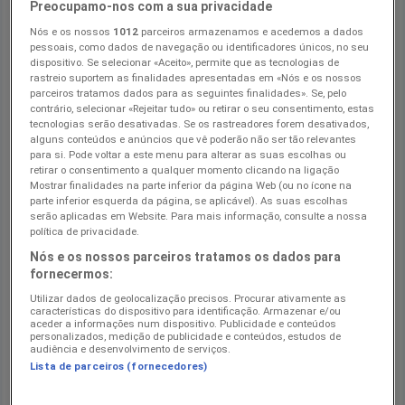
Preocupamo-nos com a sua privacidade
O melhor no verão
Nós e os nossos
1012
parceiros armazenamos e acedemos a dados
pessoais, como dados de navegação ou identificadores únicos, no seu
Dados de preços válidos até 12/08
1.4 km - Tomar
dispositivo. Se selecionar «Aceito», permite que as tecnologias de
-5 dias restantes
rastreio suportem as finalidades apresentadas em «Nós e os nossos
parceiros tratamos dados para as seguintes finalidades». Se, pelo
contrário, selecionar «Rejeitar tudo» ou retirar o seu consentimento, estas
tecnologias serão desativadas. Se os rastreadores forem desativados,
Intermarché
alguns conteúdos e anúncios que vê poderão não ser tão relevantes
para si. Pode voltar a este menu para alterar as suas escolhas ou
retirar o consentimento a qualquer momento clicando na ligação
O melhor do mundo está aqui
Mostrar finalidades na parte inferior da página Web (ou no ícone na
parte inferior esquerda da página, se aplicável). As suas escolhas
Dados de preços válidos até 12/08
13.8 km - Tomar
serão aplicadas em Website. Para mais informação, consulte a nossa
-5 dias restantes
política de privacidade.
Nós e os nossos parceiros tratamos os dados para
fornecermos:
Intermarché
Utilizar dados de geolocalização precisos. Procurar ativamente as
características do dispositivo para identificação. Armazenar e/ou
aceder a informações num dispositivo. Publicidade e conteúdos
O melhor do mundo está aqui!
personalizados, medição de publicidade e conteúdos, estudos de
audiência e desenvolvimento de serviços.
Lista de parceiros (fornecedores)
Dados de preços válidos até 12/08
1.4 km - Tomar
Intermarché