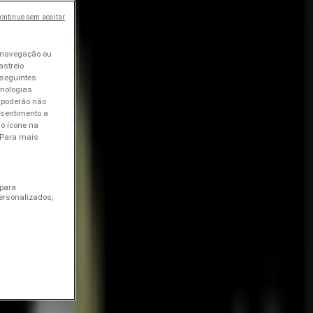
ontinue sem aceitar
 navegação ou
astreio
 seguintes
ecnologias
 poderão não
onsentimento a
no ícone na
. Para mais
 para
ersonalizados,
onível para consulta.