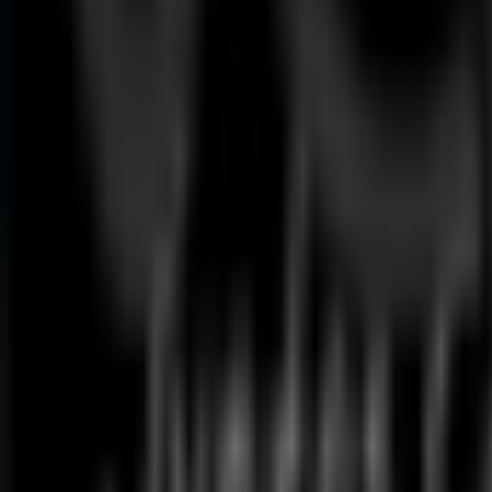
169
,
00
€
Termoaccumulador
80l
54
,
90
€