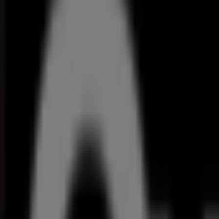
Abra já o guia de preços Bricomarché para
otimizar os gastos
Bricomarché
Folheto 11 - Mega Imperdíveis - Nacional
Dados de preços válidos até 16/08
864 m - Tavarede
Publicidade
{"numCatalogs":2}
Melhores ofertas perto de si