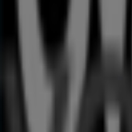
+
Reba
Abadora
149
,
00
€
Jamen