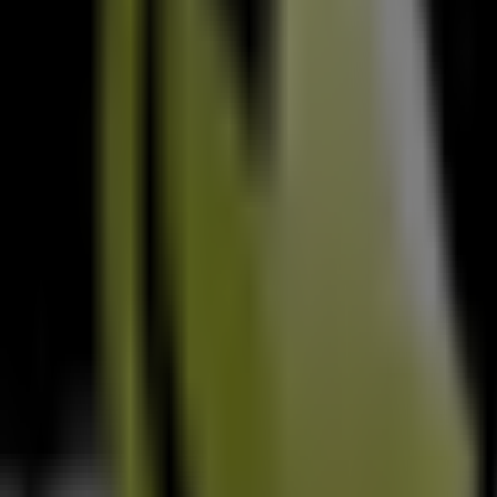
 do seu lar
.