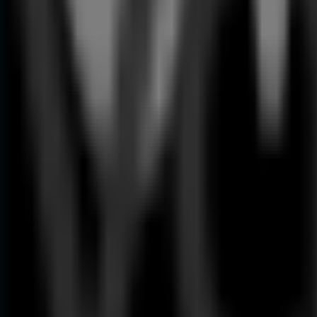
99
,
90
€
Nivel
Laser
129
,
00
€
As
-
Combressor