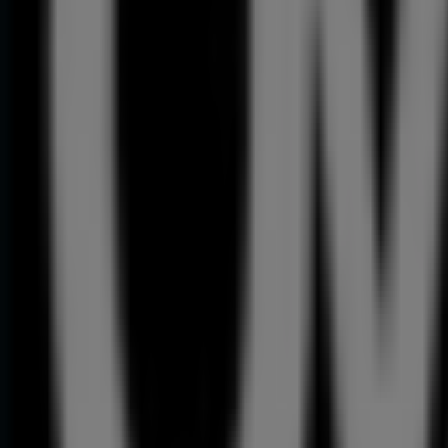
129
,
00
€
Bestway
-
Piscinas
139
,
00
€
Conjunto
Martelo