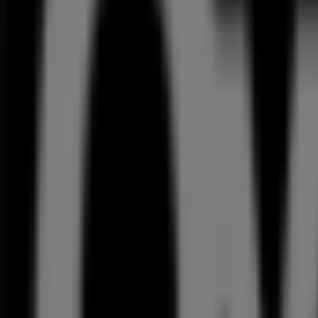
Produtos de Bricomarché mais clicado
179
,
00
€
Bosch
-
Aparafusadora