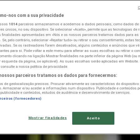
C
mo-nos com a sua privacidade
Tavarede
ossos
1014
parceiros armazenamos e acedemos a dados pessoais, como dados de
res únicos, no seu dispositivo. Se selecionar «Aceito», permite que as tecnologias de r
 finalidades apresentadas em «Nós e os nossos parceiros tratamos dados para as
. Se, pelo contrário, selecionar «Rejeitar tudo» ou retirar o seu consentimento, estas t
ivadas. Se os rastreadores forem desativados, alguns conteúdos e anúncios que vê
vantes para si. Pode voltar a este menu para alterar as suas escolhas ou retirar o c
mento clicando na ligação Mostrar finalidades na parte inferior da página Web (ou 
oções, Promos e Ofertas
ior esquerda da página, se aplicável). As suas escolhas serão aplicadas em Website
consulte a nossa política de privacidade.
 nossos parceiros tratamos os dados para fornecermos:
os de geolocalização precisos. Procurar ativamente as características do dispositivo
ão. Armazenar e/ou aceder a informações num dispositivo. Publicidade e conteúdos p
publicidade e conteúdos, estudos de audiência e desenvolvimento de serviços.
arceiros (fornecedores)
Mostrar finalidades
Aceito
eto 10 - Catálogo Ferramentas e Construção"
está agora disp
lage, Jardim e Construção para proteger o seu orçamento.
elecionar a opção de retalho mais económica.