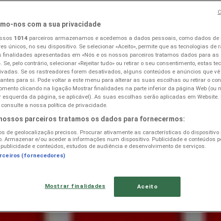
tel - Catálogos, Panfletos e O
C
mo-nos com a sua privacidade
ossos
1014
parceiros armazenamos e acedemos a dados pessoais, como dados de
res únicos, no seu dispositivo. Se selecionar «Aceito», permite que as tecnologias de r
 finalidades apresentadas em «Nós e os nossos parceiros tratamos dados para as
. Se, pelo contrário, selecionar «Rejeitar tudo» ou retirar o seu consentimento, estas t
ivadas. Se os rastreadores forem desativados, alguns conteúdos e anúncios que vê
vantes para si. Pode voltar a este menu para alterar as suas escolhas ou retirar o c
mento clicando na ligação Mostrar finalidades na parte inferior da página Web (ou 
ior esquerda da página, se aplicável). As suas escolhas serão aplicadas em Website
consulte a nossa política de privacidade.
 nossos parceiros tratamos os dados para fornecermos:
os de geolocalização precisos. Procurar ativamente as características do dispositivo
ão. Armazenar e/ou aceder a informações num dispositivo. Publicidade e conteúdos p
publicidade e conteúdos, estudos de audiência e desenvolvimento de serviços.
arceiros (fornecedores)
Mostrar finalidades
Aceito