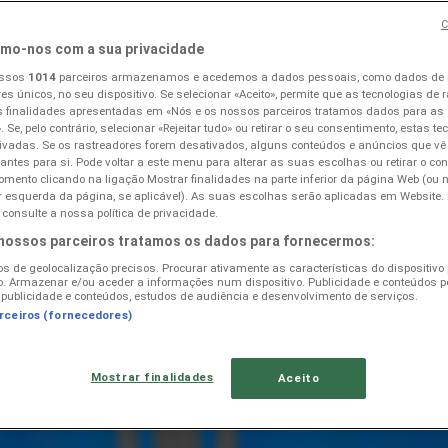
C
mo-nos com a sua privacidade
ntarém
»
ossos
1014
parceiros armazenamos e acedemos a dados pessoais, como dados de
res únicos, no seu dispositivo. Se selecionar «Aceito», permite que as tecnologias de r
 finalidades apresentadas em «Nós e os nossos parceiros tratamos dados para as
. Se, pelo contrário, selecionar «Rejeitar tudo» ou retirar o seu consentimento, estas t
logos, Descontos e Cupões
ivadas. Se os rastreadores forem desativados, alguns conteúdos e anúncios que vê
vantes para si. Pode voltar a este menu para alterar as suas escolhas ou retirar o c
mento clicando na ligação Mostrar finalidades na parte inferior da página Web (ou 
ior esquerda da página, se aplicável). As suas escolhas serão aplicadas em Website
consulte a nossa política de privacidade.
 nossos parceiros tratamos os dados para fornecermos:
os de geolocalização precisos. Procurar ativamente as características do dispositivo
ão. Armazenar e/ou aceder a informações num dispositivo. Publicidade e conteúdos p
publicidade e conteúdos, estudos de audiência e desenvolvimento de serviços.
arceiros (fornecedores)
OS"
está agora disponível para consulta.
a, Sapatos e Acessórios para proteger o seu orçamento.
Mostrar finalidades
Aceito
elecionar a opção de retalho mais económica.
do seu lar
.