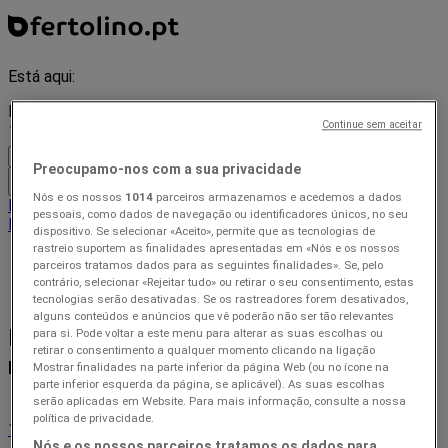
Está aqui:
Lisboa
Continue sem aceitar
Preocupamo-nos com a sua privacidade
Tudo
Nós e os nossos
1014
parceiros armazenamos e acedemos a dados
Em Destaque
Supermercados
Casa e Decoração
Informática e
pessoais, como dados de navegação ou identificadores únicos, no seu
Eletrónica
Natal
Brinquedos e Crianças
dispositivo. Se selecionar «Aceito», permite que as tecnologias de
rastreio suportem as finalidades apresentadas em «Nós e os nossos
Prospecto
»
parceiros tratamos dados para as seguintes finalidades». Se, pelo
contrário, selecionar «Rejeitar tudo» ou retirar o seu consentimento, estas
Navegue na nossa base de dados de retalhistas
tecnologias serão desativadas. Se os rastreadores forem desativados,
alguns conteúdos e anúncios que vê poderão não ser tão relevantes
Navegue na nossa base de dados de
para si. Pode voltar a este menu para alterar as suas escolhas ou
retirar o consentimento a qualquer momento clicando na ligação
retalhistas
Mostrar finalidades na parte inferior da página Web (ou no ícone na
parte inferior esquerda da página, se aplicável). As suas escolhas
serão aplicadas em Website. Para mais informação, consulte a nossa
política de privacidade.
1
2
3
4
5
Nós e os nossos parceiros tratamos os dados para