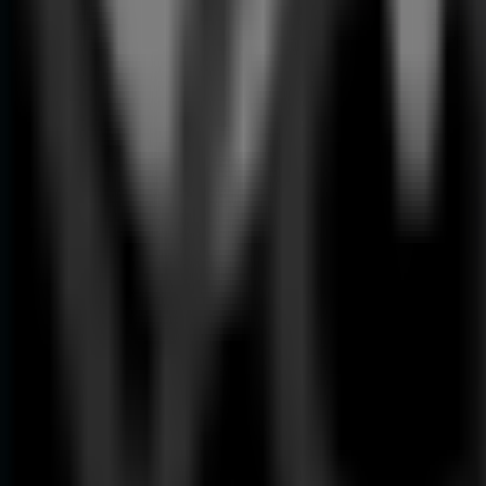
Termoaccumulador
80l
59
,
99
€
madeira
-
Telheiro