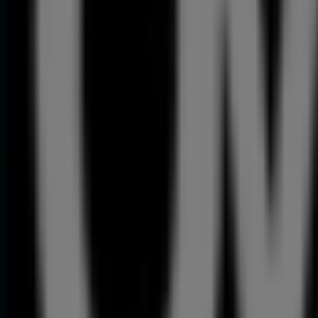
139
,
00
€
Conjunto
Martelo
+
Reba
Abadora
149
,
00
€
Jamen