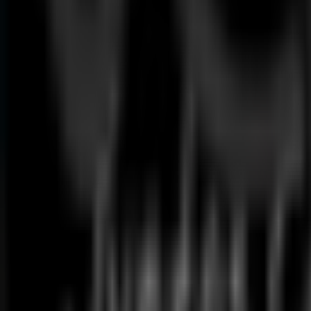
129
,
00
€
As
-
Combressor
54
,
90
€
Esmeriladora