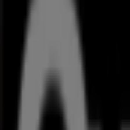
Bricomarché
Folheto 10 - Catálogo Ferramentas e Constr
Dados de preços válidos até 23/08
1.0 km - Paços de Fer
Publicidade
{"numCatalogs":2}
Melhores ofertas perto de si
Produtos de Bricomarché mais clicados