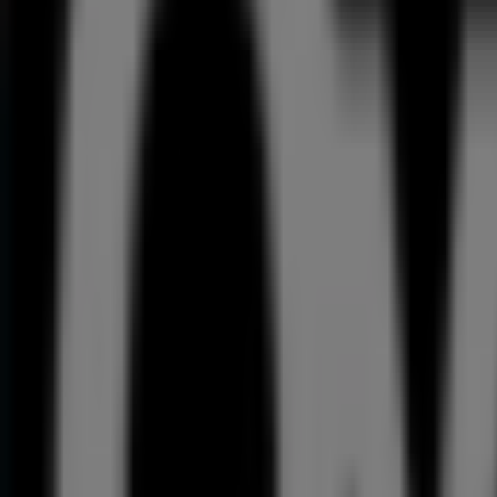
179
,
00
€
Bosch
-
Aparafusadora