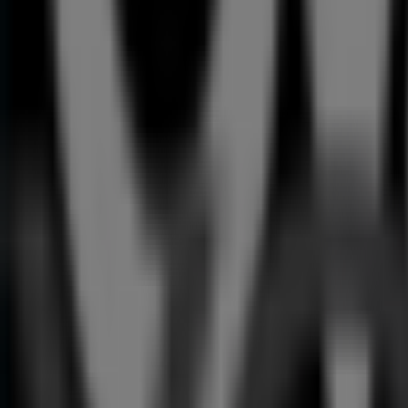
99
,
90
€
Nivel
Laser
169
,
00
€