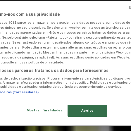
C
mo-nos com a sua privacidade
aços de Ferreira
»
ossos
1012
parceiros armazenamos e acedemos a dados pessoais, como dados de
res únicos, no seu dispositivo. Se selecionar «Aceito», permite que as tecnologias de r
 finalidades apresentadas em «Nós e os nossos parceiros tratamos dados para as
. Se, pelo contrário, selecionar «Rejeitar tudo» ou retirar o seu consentimento, estas t
a - Promoções, Promos e Ofert
ivadas. Se os rastreadores forem desativados, alguns conteúdos e anúncios que vê
vantes para si. Pode voltar a este menu para alterar as suas escolhas ou retirar o c
mento clicando na ligação Mostrar finalidades na parte inferior da página Web (ou 
ior esquerda da página, se aplicável). As suas escolhas serão aplicadas em Website
consulte a nossa política de privacidade.
 nossos parceiros tratamos os dados para fornecermos:
os de geolocalização precisos. Procurar ativamente as características do dispositivo
ão. Armazenar e/ou aceder a informações num dispositivo. Publicidade e conteúdos p
publicidade e conteúdos, estudos de audiência e desenvolvimento de serviços.
arceiros (fornecedores)
eto 11 - Mega Imperdíveis - Nacional"
está agora disponível pa
lage, Jardim e Construção para proteger o seu orçamento.
Mostrar finalidades
Aceito
elecionar a opção de retalho mais económica.
 do seu lar
.