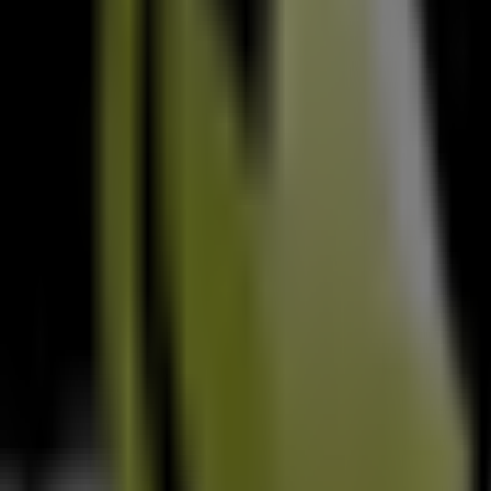
ução
reira
 em Paços de Ferreira