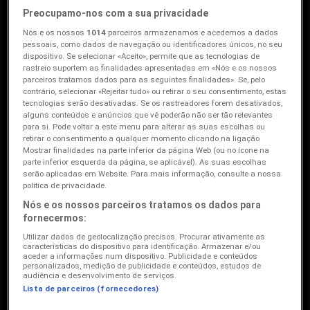
Douglas
Preocupamo-nos com a sua privacidade
Rua da Azinheira, Montijo
Nós e os nossos
1014
parceiros armazenamos e acedemos a dados
pessoais, como dados de navegação ou identificadores únicos, no seu
3.3 km
dispositivo. Se selecionar «Aceito», permite que as tecnologias de
rastreio suportem as finalidades apresentadas em «Nós e os nossos
parceiros tratamos dados para as seguintes finalidades». Se, pelo
contrário, selecionar «Rejeitar tudo» ou retirar o seu consentimento, estas
Douglas
tecnologias serão desativadas. Se os rastreadores forem desativados,
alguns conteúdos e anúncios que vê poderão não ser tão relevantes
Avenida Euro, 2004, Alcochete
para si. Pode voltar a este menu para alterar as suas escolhas ou
retirar o consentimento a qualquer momento clicando na ligação
5.7 km
Mostrar finalidades na parte inferior da página Web (ou no ícone na
parte inferior esquerda da página, se aplicável). As suas escolhas
serão aplicadas em Website. Para mais informação, consulte a nossa
política de privacidade.
Douglas
Nós e os nossos parceiros tratamos os dados para
fornecermos:
Rua Stara Zagora, 1, Barreiro
Utilizar dados de geolocalização precisos. Procurar ativamente as
10.0 km
características do dispositivo para identificação. Armazenar e/ou
aceder a informações num dispositivo. Publicidade e conteúdos
personalizados, medição de publicidade e conteúdos, estudos de
audiência e desenvolvimento de serviços.
Lista de parceiros (fornecedores)
Douglas