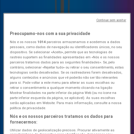
MO
Av. Hans Isler, Lugar das Arcas 317 - Loja MO Lousada,
Continue sem aceitar
Lousada
937 m
Preocupamo-nos com a sua privacidade
Nós e os nossos
1014
parceiros armazenamos e acedemos a dados
Fechado
pessoais, como dados de navegação ou identificadores únicos, no seu
dispositivo. Se selecionar «Aceito», permite que as tecnologias de
rastreio suportem as finalidades apresentadas em «Nós e os nossos
parceiros tratamos dados para as seguintes finalidades». Se, pelo
MO
contrário, selecionar «Rejeitar tudo» ou retirar o seu consentimento, estas
tecnologias serão desativadas. Se os rastreadores forem desativados,
Continente Modelo Paços de Ferreira - Lugar de S.
alguns conteúdos e anúncios que vê poderão não ser tão relevantes
Domingos - Loja MO Paços Ferreira, Paços de Ferreira
para si. Pode voltar a este menu para alterar as suas escolhas ou
retirar o consentimento a qualquer momento clicando na ligação
6.5 km
Mostrar finalidades na parte inferior da página Web (ou no ícone na
parte inferior esquerda da página, se aplicável). As suas escolhas
Fechado
serão aplicadas em Website. Para mais informação, consulte a nossa
política de privacidade.
Nós e os nossos parceiros tratamos os dados para
MO
fornecermos:
Utilizar dados de geolocalização precisos. Procurar ativamente as
Lugar de, R. da Capela de Chãos - Loja MO Penafiel,