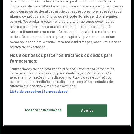
Douglas
parceiros tratamos dados para as seguintes finalidades». Se, pelo
contrário, selecionar «Rejeitar tudo» ou retirar o seu consentimento, estas
Alto do Vieiro, Leiria
tecnologias serão desativadas. Se os rastreadores forem desativados,
alguns conteúdos e anúncios que vê poderão não ser tão relevantes
2.9 km
para si. Pode voltar a este menu para alterar as suas escolhas ou
retirar o consentimento a qualquer momento clicando na ligação
Mostrar finalidades na parte inferior da página Web (ou no ícone na
parte inferior esquerda da página, se aplicável). As suas escolhas
Douglas Leiria: Ver perfil da loja e dados de preços
serão aplicadas em Website. Para mais informação, consulte a nossa
política de privacidade.
Nós e os nossos parceiros tratamos os dados para
{"numCatalogs":1}
fornecermos:
Utilizar dados de geolocalização precisos. Procurar ativamente as
Outros utilizadores também
características do dispositivo para identificação. Armazenar e/ou
aceder a informações num dispositivo. Publicidade e conteúdos
visualizaram estes folhetos
personalizados, medição de publicidade e conteúdos, estudos de
audiência e desenvolvimento de serviços.
Lista de parceiros (fornecedores)
Mostrar finalidades
Aceito
KIKO
The
kiko