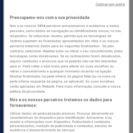
Radio Popular
Continue sem aceitar
Avenida Dr. Ribeiro de Magalhães 294, Várzea
Preocupamo-nos com a sua privacidade
12.9 km
Nós e os nossos
1014
parceiros armazenamos e acedemos a dados
pessoais, como dados de navegação ou identificadores únicos, no seu
Aberto
dispositivo. Se selecionar «Aceito», permite que as tecnologias de
rastreio suportem as finalidades apresentadas em «Nós e os nossos
parceiros tratamos dados para as seguintes finalidades». Se, pelo
contrário, selecionar «Rejeitar tudo» ou retirar o seu consentimento, estas
Radio Popular
tecnologias serão desativadas. Se os rastreadores forem desativados,
alguns conteúdos e anúncios que vê poderão não ser tão relevantes
Quinta de Passos - loja J, Braga
para si. Pode voltar a este menu para alterar as suas escolhas ou
retirar o consentimento a qualquer momento clicando na ligação
16.6 km
Mostrar finalidades na parte inferior da página Web (ou no ícone na
parte inferior esquerda da página, se aplicável). As suas escolhas
Aberto
serão aplicadas em Website. Para mais informação, consulte a nossa
política de privacidade.
Nós e os nossos parceiros tratamos os dados para
fornecermos:
Radio Popular
Utilizar dados de geolocalização precisos. Procurar ativamente as
Estrada Nacional, nr.204 - Loja 9, Vila Nova de Famalicão
características do dispositivo para identificação. Armazenar e/ou
aceder a informações num dispositivo. Publicidade e conteúdos
personalizados, medição de publicidade e conteúdos, estudos de
18.4 km
audiência e desenvolvimento de serviços.