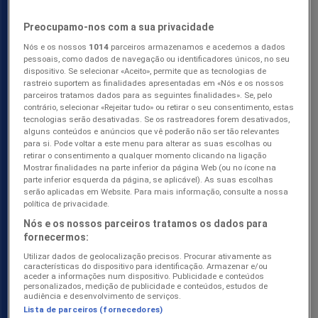
Fnac
Preocupamo-nos com a sua privacidade
Promoçõe
Nós e os nossos
1014
parceiros armazenamos e acedemos a dados
pessoais, como dados de navegação ou identificadores únicos, no seu
Dados de preços válidos até 30/08
2.6 km - Funchal
dispositivo. Se selecionar «Aceito», permite que as tecnologias de
rastreio suportem as finalidades apresentadas em «Nós e os nossos
Últimas horas para aproveitar esta poupança
parceiros tratamos dados para as seguintes finalidades». Se, pelo
contrário, selecionar «Rejeitar tudo» ou retirar o seu consentimento, estas
tecnologias serão desativadas. Se os rastreadores forem desativados,
alguns conteúdos e anúncios que vê poderão não ser tão relevantes
Fnac
para si. Pode voltar a este menu para alterar as suas escolhas ou
retirar o consentimento a qualquer momento clicando na ligação
-10% extra
Mostrar finalidades na parte inferior da página Web (ou no ícone na
parte inferior esquerda da página, se aplicável). As suas escolhas
serão aplicadas em Website. Para mais informação, consulte a nossa
Últimas horas para aproveitar esta poupança
2.6 km -
política de privacidade.
Funchal
Nós e os nossos parceiros tratamos os dados para
Publicidade
fornecermos:
Utilizar dados de geolocalização precisos. Procurar ativamente as
características do dispositivo para identificação. Armazenar e/ou
aceder a informações num dispositivo. Publicidade e conteúdos
personalizados, medição de publicidade e conteúdos, estudos de
audiência e desenvolvimento de serviços.
Lista de parceiros (fornecedores)