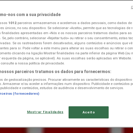
C
mo-nos com a sua privacidade
»
ossos
1012
parceiros armazenamos e acedemos a dados pessoais, como dados de
res únicos, no seu dispositivo. Se selecionar «Aceito», permite que as tecnologias de r
 finalidades apresentadas em «Nós e os nossos parceiros tratamos dados para as
. Se, pelo contrário, selecionar «Rejeitar tudo» ou retirar o seu consentimento, estas t
Catálogos, Panfletos e Ofertas
ivadas. Se os rastreadores forem desativados, alguns conteúdos e anúncios que vê
vantes para si. Pode voltar a este menu para alterar as suas escolhas ou retirar o c
mento clicando na ligação Mostrar finalidades na parte inferior da página Web (ou 
ior esquerda da página, se aplicável). As suas escolhas serão aplicadas em Website
consulte a nossa política de privacidade.
 nossos parceiros tratamos os dados para fornecermos:
os de geolocalização precisos. Procurar ativamente as características do dispositivo
ão. Armazenar e/ou aceder a informações num dispositivo. Publicidade e conteúdos p
publicidade e conteúdos, estudos de audiência e desenvolvimento de serviços.
arceiros (fornecedores)
Mostrar finalidades
Aceito