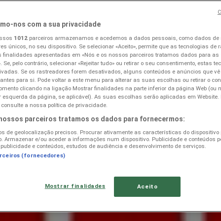
C
mo-nos com a sua privacidade
ossos
1012
parceiros armazenamos e acedemos a dados pessoais, como dados de
res únicos, no seu dispositivo. Se selecionar «Aceito», permite que as tecnologias de r
 finalidades apresentadas em «Nós e os nossos parceiros tratamos dados para as
. Se, pelo contrário, selecionar «Rejeitar tudo» ou retirar o seu consentimento, estas t
tos e Ofertas
ivadas. Se os rastreadores forem desativados, alguns conteúdos e anúncios que vê
vantes para si. Pode voltar a este menu para alterar as suas escolhas ou retirar o c
mento clicando na ligação Mostrar finalidades na parte inferior da página Web (ou 
ior esquerda da página, se aplicável). As suas escolhas serão aplicadas em Website
consulte a nossa política de privacidade.
 nossos parceiros tratamos os dados para fornecermos:
os de geolocalização precisos. Procurar ativamente as características do dispositivo
ão. Armazenar e/ou aceder a informações num dispositivo. Publicidade e conteúdos p
publicidade e conteúdos, estudos de audiência e desenvolvimento de serviços.
arceiros (fornecedores)
ecer - Madeira"
está agora disponível para consulta.
rmercados para proteger o seu orçamento.
Mostrar finalidades
Aceito
elecionar a opção de retalho mais económica.
do seu lar
.